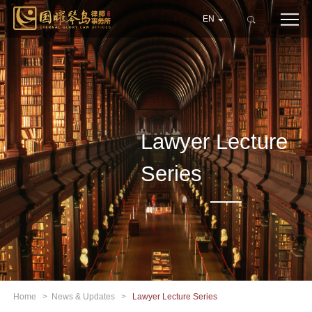
EN
Lawyer Lecture
Series
Home
>
News & Updates
>
Lawyer Lecture Series