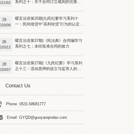
系列之十：关于合同订立规则的完善
021/02
（下）
曜言法语第25期|九民纪要学习系列十
29
一：民间借贷中“高利转贷”行为的认定及
020/06
效力
曜言法语第37期|《民法典》合同编学习
26
系列之七：未经批准合同的效力
020/12
曜言法语第27期|《九民纪要》学习系列
28
之十三：流动质押的设立与监管人的责
020/07
任
Contact Us
Phone 0531-58681777
Email GYQD@guoyaoqindao.com