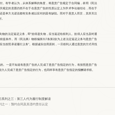
付。有学者认为，从体系解释的角度，将悬赏广告规定于合同编，表明《民法
关规定的意图仍然不在于在悬赏广告的性质认定上为学术争论做结论，而在于
还是单方允诺说都有实务难以应对的固有缺陷。而对于悬赏人而言，其所关注
付。
失物的法定返还义务，即“拾得遗失物，应当返还给权利人。拾得人应当及时通
前提条件。而《民法典》物权编第317条第2款为上述法定返还义务与悬赏广告
时应当按照承诺履行义务”。根据诚实信用原则，一旦权利人通过悬赏的方式寻找
。
的。一是不知道有悬赏广告的人完成了悬赏广告指定的行为，有按照悬赏广告
能力人完成了悬赏广告指定的行为，也同样享有悬赏广告指定的报酬请求权。
编学习系列之三：第三人代为履行制度解读
习系列之一：预约合同及其违约责任认定