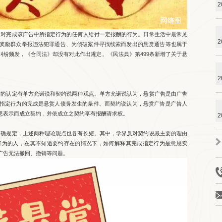
2
对完成该广告中所指定行为的任何人给付一定报酬的行为。日常生活中最常见
2
奖励群众举报违法犯罪通告、为侦破案件寻找线索而发出的悬赏通告等也属于
纠纷频发，《合同法》却没有对此作出规定。《民法典》第499条新增了关于悬
。
2
的认定有单方允诺说和契约说两种观点。单方允诺说认为，悬赏广告是由广告
指定行为的完成是悬赏人债务发生的条件。而契约说认为，悬赏广告是广告人
思表示而成立契约，并依成立之契约享有报酬请求权。
2
确规定，上述两种理论观点也各有长短。其中，学界反对契约说最主要的理由
行为的人，在其不知道要约存在的情况下，如何解释其完成指定行为是意思实
广告无法撤回、撤销等问题。