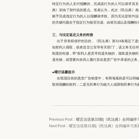
特定行为的人支付报酬的，完成该行为的人可以请求其支
典》采纳了契约说的观点。笔者认为，此次《民法典》相
赋予完成指定行为的人以报酬请求权。因为无论是契约说
的关键问题在于指定行为能否完成、由谁完成以及报酬给
三、与法定返还义务的衔接
出于所有权保护的目的，《民法典》第314条规定了遗
知权利人领取，或者送交公安等有关部门”，该义务无任何
制度的衔接，即“权利人悬赏寻找遗失物的，领取遗失物
遗失物，就需要向拾得人履行其在悬赏广告中承诺的义务
●曜仔温馨提示
在我国目前的悬赏广告制度中，有两项规则是可以明确
取得报酬的权利；二是无民事行为能力人或限制民事行为
Previous Post：
曜言法语第33期|《民法典》合同
Next Post：
曜言法语第31期|《民法典》合同编学