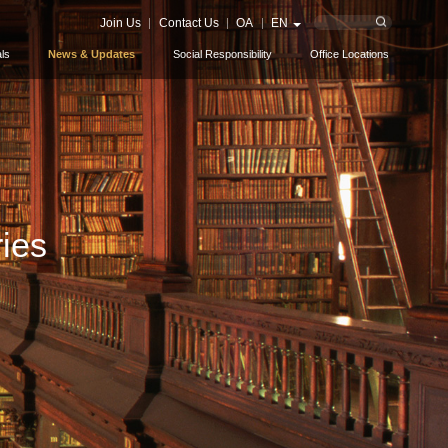
Join Us
Contact Us
OA
EN
ls
News & Updates
Social Responsibility
Office Locations
ies