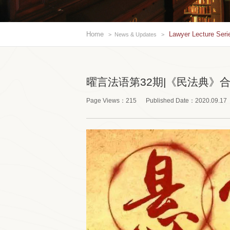
Home
Lawyer Lecture Seri
>
News & Updates
>
曜言法语第32期|《民法典》
Page Views：
215
Published Date：
2020.09.17