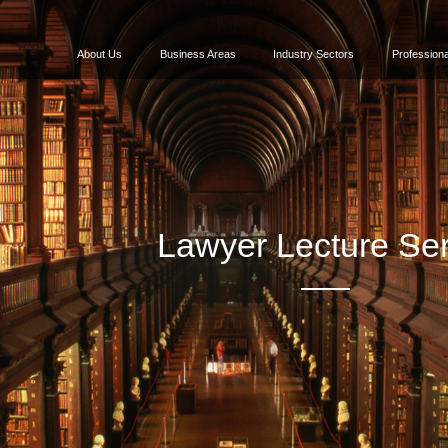
About Us
Business Areas
Industry Sectors
Professiona
Lawyer Lecture Ser