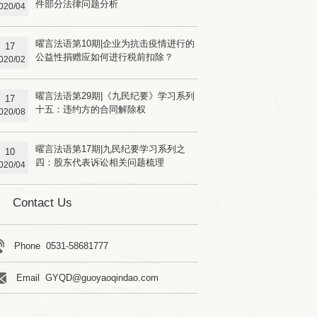
件部分法律问题分析
020/04
曜言法语第10期|企业为抗击疫情进行的
17
公益性捐赠应如何进行税前扣除？
020/02
曜言法语第29期|《九民纪要》学习系列
17
十五：违约方的合同解除权
020/08
曜言法语第17期|九民纪要学习系列之
10
四：股东代表诉讼相关问题梳理
020/04
Contact Us
Phone 0531-58681777
Email GYQD@guoyaoqindao.com