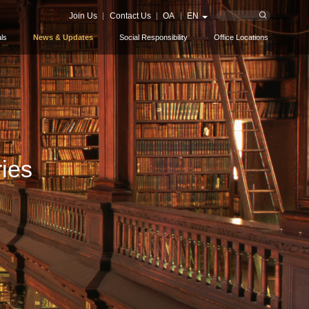
Join Us
Contact Us
OA
EN
ls
News & Updates
Social Responsibility
Office Locations
ies