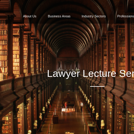
About Us
Business Areas
Industry Sectors
Professiona
Lawyer Lecture Ser