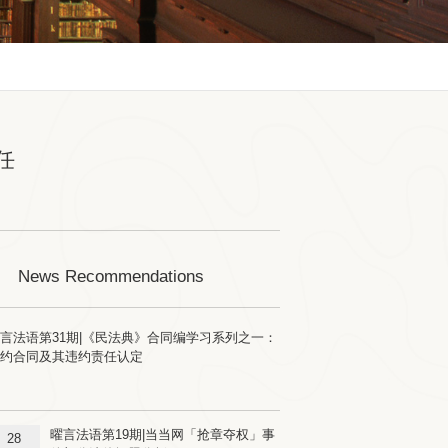
任
News Recommendations
言法语第31期|《民法典》合同编学习系列之一：
预约合同及其违约责任认定
曜言法语第19期|当当网「抢章夺权」事
28