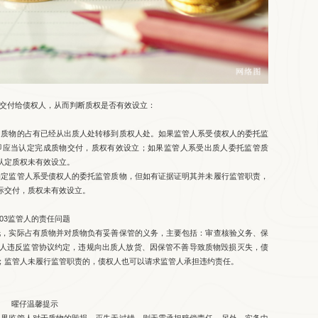
交付给债权人，从而判断质权是否有效设立：
质物的占有已经从出质人处转移到质权人处。如果监管人系受债权人的委托监
即应当认定完成质物交付，质权有效设立；如果监管人系受出质人委托监管质
认定质权未有效设立。
定监管人系受债权人的委托监管质物，但如有证据证明其并未履行监管职责，
际交付，质权未有效设立。
03监管人的责任问题
，实际占有质物并对质物负有妥善保管的义务，主要包括：审查核验义务、保
人违反监管协议约定，违规向出质人放货、因保管不善导致质物毁损灭失，债
；监管人未履行监管职责的，债权人也可以请求监管人承担违约责任。
曜仔温馨提示
果监管人对于质物的毁损、灭失无过错，则无需承担赔偿责任。另外，实务中