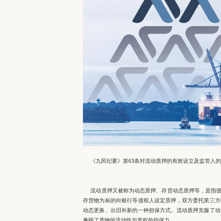
《九民纪要》第63条对流动质押的有效设立及监管人的
流动质押又被称为动态质押、存货动态质押等，是指债
存货物为标的向银行等债权人设定质押，双方委托第三方
动态更换、出旧补新的一种担保方式。流动质押克服了动
兼顾了质物的流动性与质权的担保力。