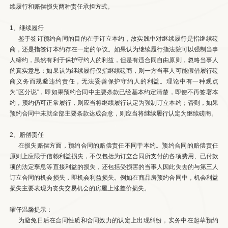
续履行和赔偿损失两种责任承担方式。
1、继续履行
鉴于签订预约合同的目的在于订立本约，故实践中对继续履行是指继续磋
商，还是指签订本约存在一定的争议。如果认为继续履行指法院可以强制当事
人缔约，虽然有利于保护守约人的利益，但是有违合同自由原则，忽略当事人
的真实意思；如果认为继续履行仅指继续磋商，则一方当事人可能假借履行磋
商义务而规避违约责任，无法妥善保护守约人的利益。理论中有一种观点
为“区分说”，即如果预约合同中主要条款已经基本约定清楚，即使不再签署本
约，预约仍可正常履行，则应当将继续履行认定为强制订立本约；否则，如果
预约合同中未就全部主要条款达成合意，则应当将继续履行认定为继续磋商。
2、赔偿责任
在损失赔偿方面，预约合同的赔偿责任不同于本约。预约合同的赔偿责任
原则上应限于信赖利益损失，不仅包括为订立合同所支付的各项费用、已付款
项的法定孳息等直接利益的损失，还包括受损害的当事人因此失去的与第三人
订立合同的机会损失，即机会利益损失。例如在商品房预约合同中，机会利益
损失主要表现为丧失交易机会的房屋上涨差价损失。
曜仔温馨提示：
为避免日后在合同性质和合同效力的认定上出现纠纷，实务中在起草预约