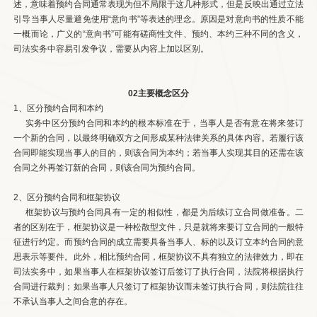
述，意味着预约合同通常表现为但不局限于这几种形式，但是反映出通过立法
引导当事人尽量避免使用“意向书”等表述的理念。原因是对意向书的性质不能
一概而论，广义的“意向书”可能有磋商性文件、预约、本约三种不同的含义，
司法实务中容易引发争议，需要从内容上加以区别。
02主要概念区分
1、区分预约合同和本约
实务中区分预约合同和本约的根本标准在于，当事人是否有意在将来签订
一个新的合同，以最终明确双方之间形成某种法律关系的具体内容。若履行该
合同即能实现当事人的目的，则该合同为本约；若当事人实现其目的还需在该
合同之外再签订新的合同，则该合同为预约合同。
2、区分预约合同和框架协议
框架协议与预约合同具有一定的相似性，都是为后续订立合同做准备。二
者的区别在于，框架协议是一种松散型文件，只是就将来要订立合同的一般特
征进行约定。而预约合同的成立需要具备当事人、标的以及订立本约合同的意
思表示等要件。此外，相比预约合同，框架协议不具有独立的法律效力，即在
司法实务中，如果当事人在框架协议签订后签订了执行合同，法院将根据执行
合同进行裁判；如果当事人只签订了框架协议而未签订执行合同，则法院往往
不承认当事人之间合意的存在。