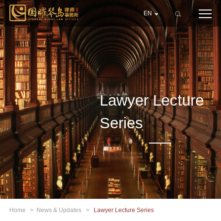
EN
Lawyer Lecture
Series
Home
>
News & Updates
>
Lawyer Lecture Series