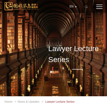
EN
Lawyer Lecture
Series
Home
>
News & Updates
>
Lawyer Lecture Series