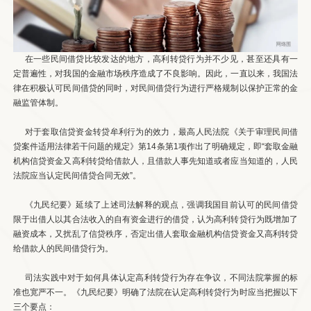
在一些民间借贷比较发达的地方，高利转贷行为并不少见，甚至还具有一
定普遍性，对我国的金融市场秩序造成了不良影响。因此，一直以来，我国法
律在积极认可民间借贷的同时，对民间借贷行为进行严格规制以保护正常的金
融监管体制。
对于套取信贷资金转贷牟利行为的效力，最高人民法院《关于审理民间借
贷案件适用法律若干问题的规定》第14条第1项作出了明确规定，即“套取金融
机构信贷资金又高利转贷给借款人，且借款人事先知道或者应当知道的，人民
法院应当认定民间借贷合同无效”。
《九民纪要》延续了上述司法解释的观点，强调我国目前认可的民间借贷
限于出借人以其合法收入的自有资金进行的借贷，认为高利转贷行为既增加了
融资成本，又扰乱了信贷秩序，否定出借人套取金融机构信贷资金又高利转贷
给借款人的民间借贷行为。
司法实践中对于如何具体认定高利转贷行为存在争议，不同法院掌握的标
准也宽严不一。《九民纪要》明确了法院在认定高利转贷行为时应当把握以下
三个要点：