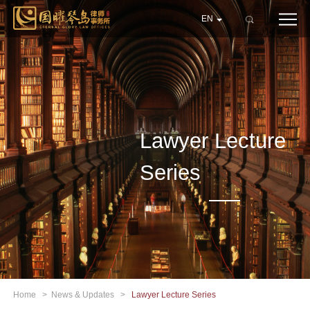
EN
Lawyer Lecture
Series
Home
>
News & Updates
>
Lawyer Lecture Series