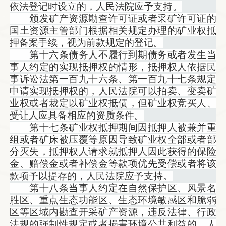
依法登记时设立的，人民法院应予支持。
颁发矿产资源勘查许可证或者采矿许可证的
国土资源主管部门根据相关规定办理的矿业权抵
押备案手续，视为前款规定的登记。
第十六条债务人不履行到期债务或者发生当
事人约定的实现抵押权的情形，抵押权人依据民
事诉讼法第一百九十六条、第一百九十七条规定
申请实现抵押权的，人民法院可以拍卖、变卖矿
业权或者裁定以矿业权抵债，但矿业权竞买人、
受让人应具备相应的资质条件。
第十七条矿业权抵押期间因抵押人被兼并重
组或者矿床被压覆等原因导致矿业权全部或者部
分灭失，抵押权人请求就抵押人因此获得的保险
金、赔偿金或者补偿金等款项优先受偿或者将该
款项予以提存的，人民法院应予支持。
第十八条当事人约定在自然保护区、风景名
胜区、重点生态功能区、生态环境敏感区和脆弱
区等区域内勘查开采矿产资源，违反法律、行政
法规的强制性规定或者损害环境公共利益的，人