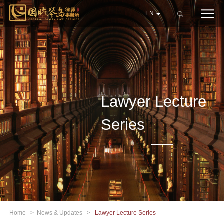
EN
Lawyer Lecture
Series
Home
>
News & Updates
>
Lawyer Lecture Series