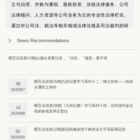
立与治理、并购与重组、股权投资、涉税法律服务、公司
法律顾问、人力资源等公司业务
为主的专业性法律栏目。
通过对公司法、税法等相关领域法律法规及司法裁判的研
究，以短小精悍的文章普及相关法律知识，助力公司企业
News Recommendations
健康发展，为推动中国经济繁荣和法治事业略尽绵薄之
力。
曜言法语第13期|认缴出资要注意，「任性」「随意」要不得
「新故相推，日生不滞。」
曜言法语第26期|九民纪要学习系列十二：独立担保——担保
09
从属性之例外
新的一年，期待与您共同成长！
2020/07
曜言法语第28期|《九民纪要》学习系列十四：合同违约金过
14
高的标准及举证责任
2020/08
曜言法语第12期|新冠病毒疫情下购房业主可否延期还贷
02
2020/03