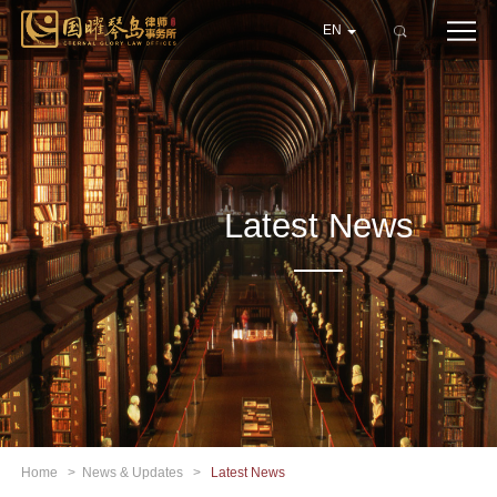
EN
Latest News
Home
>
News & Updates
>
Latest News